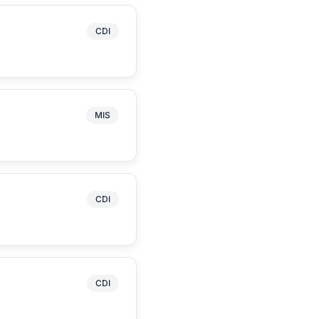
CDI
MIS
CDI
CDI