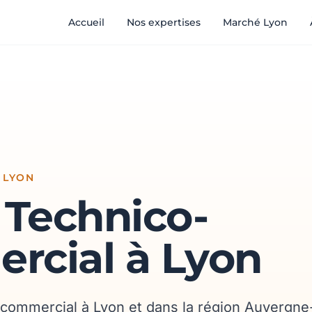
Accueil
Nos expertises
Marché Lyon
 LYON
 Technico-
rcial à Lyon
-commercial à Lyon et dans la région Auvergn