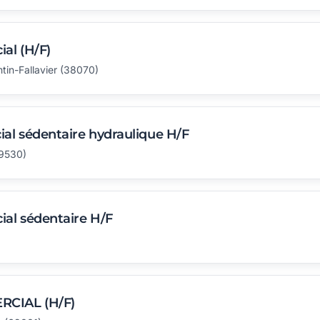
al (H/F)
in-Fallavier (38070)
al sédentaire hydraulique H/F
69530)
al sédentaire H/F
CIAL (H/F)