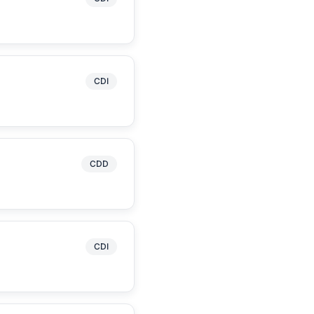
CDI
CDD
CDI