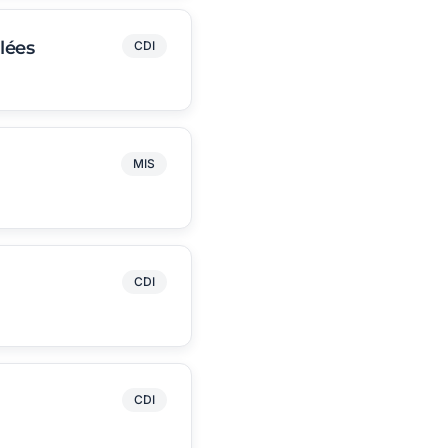
lées
CDI
MIS
CDI
CDI