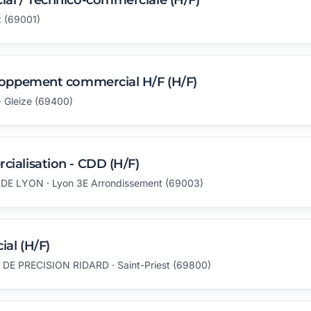
al / Technico-commerciale (H/F)
t (69001)
loppement commercial H/F (H/F)
 Gleize (69400)
ialisation - CDD (H/F)
E LYON · Lyon 3E Arrondissement (69003)
al (H/F)
E PRECISION RIDARD · Saint-Priest (69800)