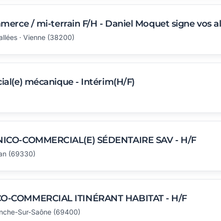
erce / mi-terrain F/H - Daniel Moquet signe vos al
allées · Vienne (38200)
al(e) mécanique - Intérim(H/F)
NICO-COMMERCIAL(E) SÉDENTAIRE SAV - H/F
an (69330)
O-COMMERCIAL ITINÉRANT HABITAT - H/F
ranche-Sur-Saône (69400)