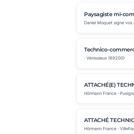
Paysagiste mi-comm
Daniel Moquet signe vos 
Technico-commerci
· Vénissieux (69200)
ATTACHÉ(E) TECH
Hörmann France · Pusign
ATTACHÉ TECHNIC
Hörmann France · Villef