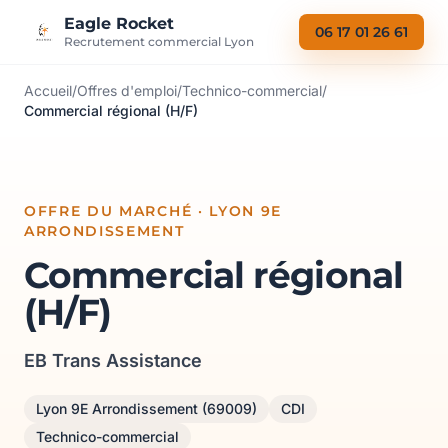
Aller au contenu
Eagle Rocket
06 17 01 26 61
Recrutement commercial Lyon
Accueil
/
Offres d'emploi
/
Technico-commercial
/
Commercial régional (H/F)
OFFRE DU MARCHÉ · LYON 9E
ARRONDISSEMENT
Commercial régional
(H/F)
EB Trans Assistance
Lyon 9E Arrondissement (69009)
CDI
Technico-commercial