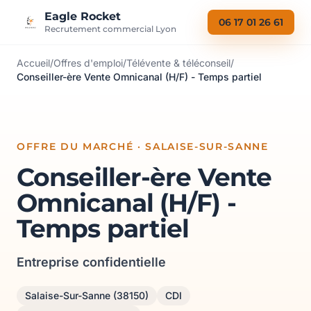
Aller au contenu
Eagle Rocket
06 17 01 26 61
Recrutement commercial Lyon
Accueil
/
Offres d'emploi
/
Télévente & téléconseil
/
Conseiller-ère Vente Omnicanal (H/F) - Temps partiel
OFFRE DU MARCHÉ · SALAISE-SUR-SANNE
Conseiller-ère Vente
Omnicanal (H/F) -
Temps partiel
Entreprise confidentielle
Salaise-Sur-Sanne (38150)
CDI