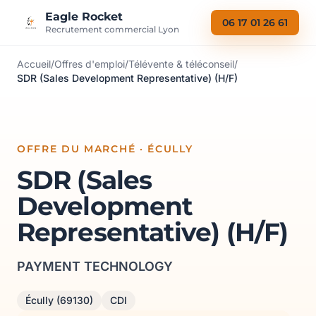
Aller au contenu
Eagle Rocket
06 17 01 26 61
Recrutement commercial Lyon
Accueil
/
Offres d'emploi
/
Télévente & téléconseil
/
SDR (Sales Development Representative) (H/F)
OFFRE DU MARCHÉ · ÉCULLY
SDR (Sales
Development
Representative) (H/F)
PAYMENT TECHNOLOGY
Écully (69130)
CDI