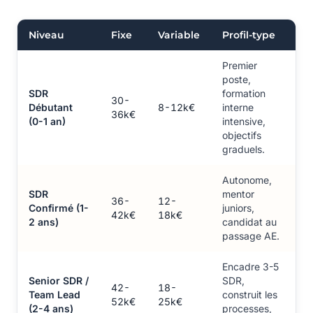
Niveau
Fixe
Variable
Profil-type
Premier
poste,
SDR
formation
30-
Débutant
8-12k€
interne
36k€
(0-1 an)
intensive,
objectifs
graduels.
Autonome,
SDR
mentor
36-
12-
Confirmé (1-
juniors,
42k€
18k€
2 ans)
candidat au
passage AE.
Encadre 3-5
Senior SDR /
SDR,
42-
18-
Team Lead
construit les
52k€
25k€
(2-4 ans)
processes,