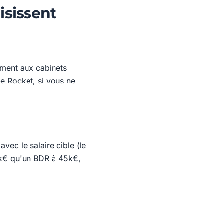
isissent
ement aux cabinets
e Rocket, si vous ne
vec le salaire cible (le
0k€ qu'un BDR à 45k€,