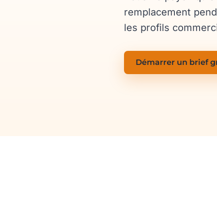
remplacement pendan
les profils commerc
Démarrer un brief g