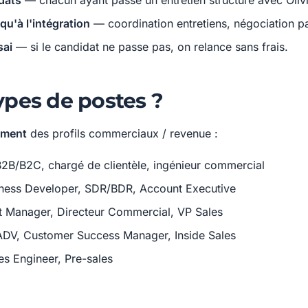
idats
— chacun ayant passé un entretien structuré avec Oliv
'à l'intégration
— coordination entretiens, négociation p
sai
— si le candidat ne passe pas, on relance sans frais.
ypes de postes ?
ement
des profils commerciaux / revenue :
B2B/B2C, chargé de clientèle, ingénieur commercial
ness Developer, SDR/BDR, Account Executive
t Manager, Directeur Commercial, VP Sales
ADV, Customer Success Manager, Inside Sales
es Engineer, Pre-sales