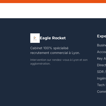
Expe
Eagle Rocket
Busin
Cabinet 100% spécialisé
Accou
recrutement commercial à Lyon.
Key 
Intervention sur rendez-vous à Lyon et son
agglomération.
Direc
SDR 
Ingén
Tech 
Comme