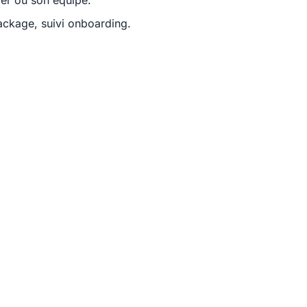
ier ou son équipe.
ackage, suivi onboarding.