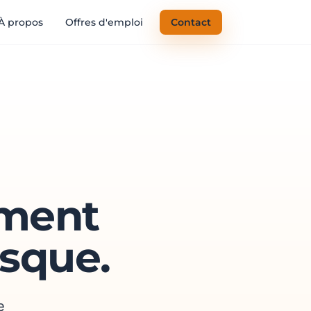
À propos
Offres d'emploi
Contact
ement
sque.
e