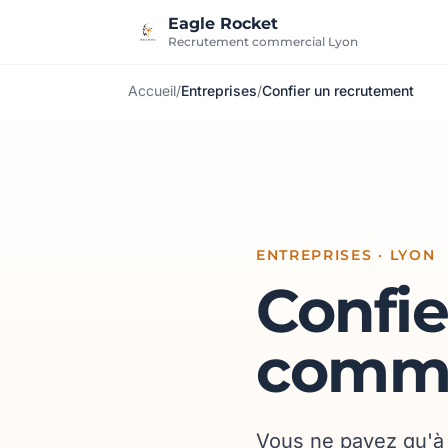
Aller au contenu
Eagle Rocket
Recrutement commercial Lyon
Accueil
/
Entreprises
/
Confier un recrutement
ENTREPRISES · LYON
Confie
commer
Vous ne payez qu'à l