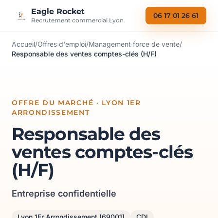
Aller au contenu
Eagle Rocket
06 17 01 26 61
Recrutement commercial Lyon
Accueil
/
Offres d'emploi
/
Management force de vente
/
Responsable des ventes comptes-clés (H/F)
OFFRE DU MARCHÉ · LYON 1ER
ARRONDISSEMENT
Responsable des
ventes comptes-clés
(H/F)
Entreprise confidentielle
Lyon 1Er Arrondissement (69001)
CDI