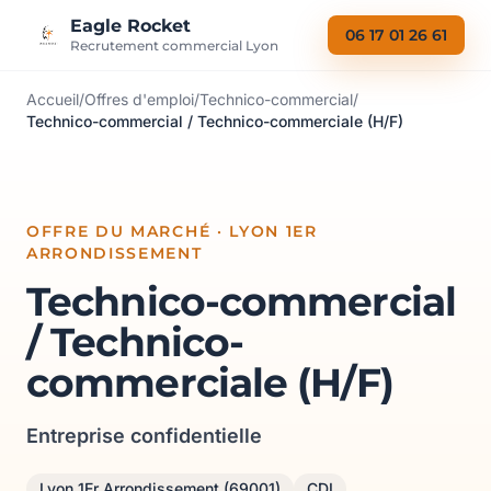
Aller au contenu
Eagle Rocket
06 17 01 26 61
Recrutement commercial Lyon
Accueil
/
Offres d'emploi
/
Technico-commercial
/
Technico-commercial / Technico-commerciale (H/F)
OFFRE DU MARCHÉ · LYON 1ER
ARRONDISSEMENT
Technico-commercial
/ Technico-
commerciale (H/F)
Entreprise confidentielle
Lyon 1Er Arrondissement (69001)
CDI