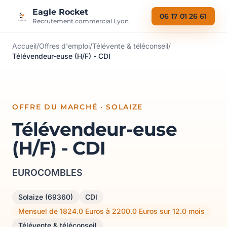
Aller au contenu
Eagle Rocket
06 17 01 26 61
Recrutement commercial Lyon
Accueil
/
Offres d'emploi
/
Télévente & téléconseil
/
Télévendeur-euse (H/F) - CDI
OFFRE DU MARCHÉ · SOLAIZE
Télévendeur-euse
(H/F) - CDI
EUROCOMBLES
Solaize (69360)
CDI
Mensuel de 1824.0 Euros à 2200.0 Euros sur 12.0 mois
Télévente & téléconseil