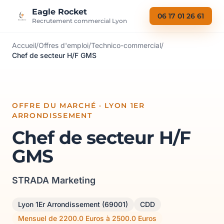
Aller au contenu
Eagle Rocket
06 17 01 26 61
Recrutement commercial Lyon
Accueil
/
Offres d'emploi
/
Technico-commercial
/
Chef de secteur H/F GMS
OFFRE DU MARCHÉ · LYON 1ER
ARRONDISSEMENT
Chef de secteur H/F
GMS
STRADA Marketing
Lyon 1Er Arrondissement (69001)
CDD
Mensuel de 2200.0 Euros à 2500.0 Euros