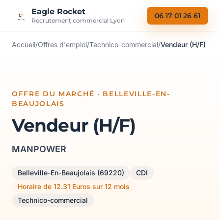
Aller au contenu
Eagle Rocket
06 17 01 26 61
Recrutement commercial Lyon
Accueil
/
Offres d'emploi
/
Technico-commercial
/
Vendeur (H/F)
OFFRE DU MARCHÉ · BELLEVILLE-EN-
BEAUJOLAIS
Vendeur (H/F)
MANPOWER
Belleville-En-Beaujolais (69220)
CDI
Horaire de 12.31 Euros sur 12 mois
Technico-commercial