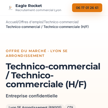
Aller au contenu
Eagle Rocket
06 17 01 26 61
Recrutement commercial Lyon
Accueil
/
Offres d'emploi
/
Technico-commercial
/
Technico-commercial / Technico-commerciale (H/F)
OFFRE DU MARCHÉ · LYON 5E
ARRONDISSEMENT
Technico-commercial
/ Technico-
commerciale (H/F)
Entreprise confidentielle
Lyon 5E Arrondissement (69005)
CDI