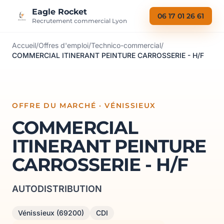
Aller au contenu
Eagle Rocket
06 17 01 26 61
Recrutement commercial Lyon
Accueil
/
Offres d'emploi
/
Technico-commercial
/
COMMERCIAL ITINERANT PEINTURE CARROSSERIE - H/F
OFFRE DU MARCHÉ · VÉNISSIEUX
COMMERCIAL
ITINERANT PEINTURE
CARROSSERIE - H/F
AUTODISTRIBUTION
Vénissieux (69200)
CDI