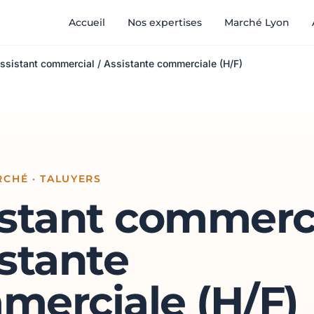
Accueil
Nos expertises
Marché Lyon
ssistant commercial / Assistante commerciale (H/F)
CHÉ · TALUYERS
stant commerci
stante
merciale (H/F)