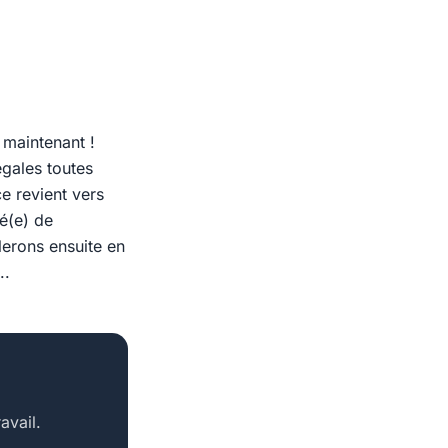
 maintenant !
égales toutes
e revient vers
é(e) de
lerons ensuite en
..
avail.