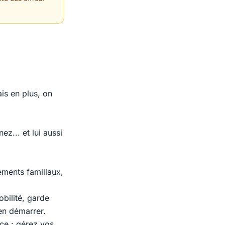
is en plus, on
z... et lui aussi
ments familiaux,
bilité, garde
ien démarrer.
ce : gérez vos