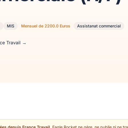
MIS
Mensuel de 2200.0 Euros
Assistanat commercial
nce Travail →
ées depuis France Travail.
Eagle Rocket ne gère, ne publie ni ne trai