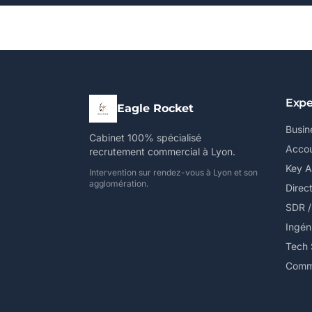
Expe
Eagle Rocket
Busin
Cabinet 100% spécialisé
Accou
recrutement commercial à Lyon.
Key 
Intervention sur rendez-vous à Lyon et son
agglomération.
Direc
SDR 
Ingén
Tech 
Comme