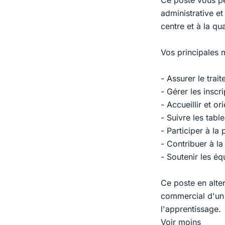
Ce poste vous pe
administrative et
centre et à la qua
Vos principales m
- Assurer le trai
- Gérer les insc
- Accueillir et or
- Suivre les tab
- Participer à l
- Contribuer à l
- Soutenir les é
Ce poste en alte
commercial d'un 
l'apprentissage.
Voir moins