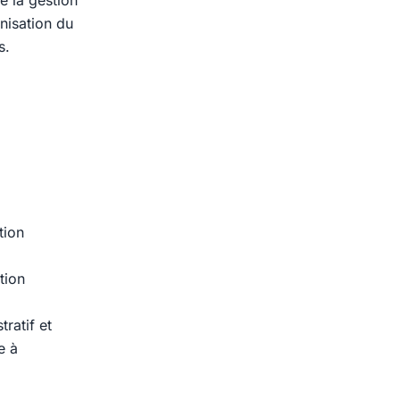
e la gestion
nisation du
s.
tion
tion
ratif et
e à