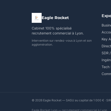
Expe
Eagle Rocket
Busin
Cabinet 100% spécialisé
Accou
recrutement commercial à Lyon.
Key 
Intervention sur rendez-vous à Lyon et son
agglomération.
Direc
SDR 
Ingén
Tech 
Comme
© 2026 Eagle Rocket — SASU au capital de 1 000 € · SIR
Eagle Rocket Lyon — recrutement commercial à Lyon