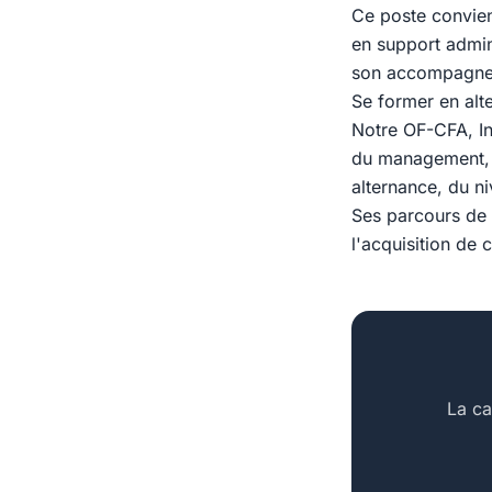
Ce poste convien
en support admin
son accompagne
Se former en alt
Notre OF-CFA, In
du management, d
alternance, du n
Ses parcours de 
l'acquisition de 
La ca