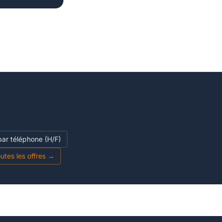
 par téléphone (H/F)
utes les offres →