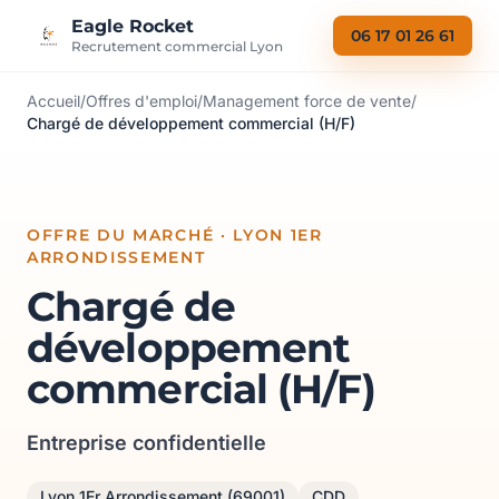
Aller au contenu
Eagle Rocket
06 17 01 26 61
Recrutement commercial Lyon
Accueil
/
Offres d'emploi
/
Management force de vente
/
Chargé de développement commercial (H/F)
OFFRE DU MARCHÉ · LYON 1ER
ARRONDISSEMENT
Chargé de
développement
commercial (H/F)
Entreprise confidentielle
Lyon 1Er Arrondissement (69001)
CDD