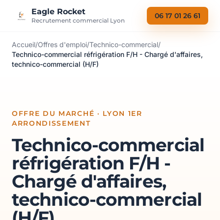
Aller au contenu
Eagle Rocket
06 17 01 26 61
Recrutement commercial Lyon
Accueil
/
Offres d'emploi
/
Technico-commercial
/
Technico-commercial réfrigération F/H - Chargé d'affaires,
technico-commercial (H/F)
OFFRE DU MARCHÉ · LYON 1ER
ARRONDISSEMENT
Technico-commercial
réfrigération F/H -
Chargé d'affaires,
technico-commercial
(H/F)