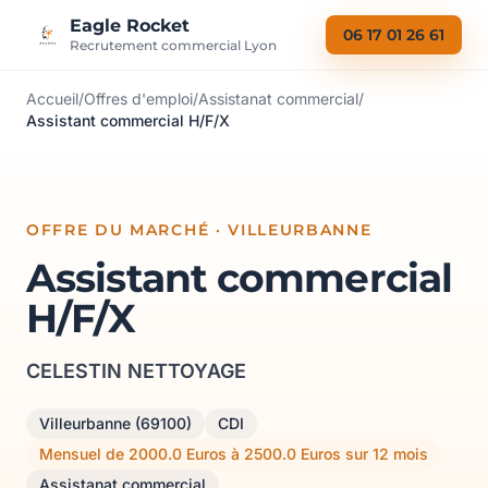
Aller au contenu
Eagle Rocket
06 17 01 26 61
Recrutement commercial Lyon
Accueil
/
Offres d'emploi
/
Assistanat commercial
/
Assistant commercial H/F/X
OFFRE DU MARCHÉ · VILLEURBANNE
Assistant commercial
H/F/X
CELESTIN NETTOYAGE
Villeurbanne (69100)
CDI
Mensuel de 2000.0 Euros à 2500.0 Euros sur 12 mois
Assistanat commercial