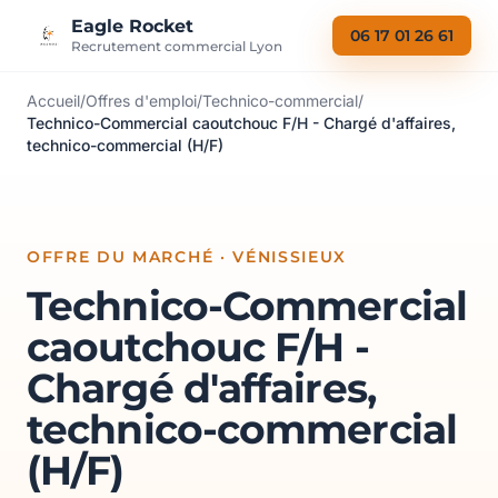
Aller au contenu
Eagle Rocket
06 17 01 26 61
Recrutement commercial Lyon
Accueil
/
Offres d'emploi
/
Technico-commercial
/
Technico-Commercial caoutchouc F/H - Chargé d'affaires,
technico-commercial (H/F)
OFFRE DU MARCHÉ · VÉNISSIEUX
Technico-Commercial
caoutchouc F/H -
Chargé d'affaires,
technico-commercial
(H/F)