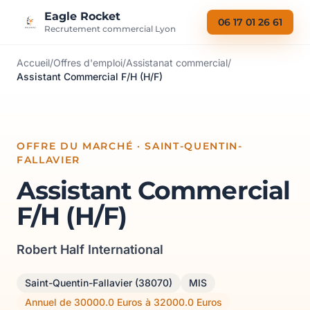
Aller au contenu
Eagle Rocket
06 17 01 26 61
Recrutement commercial Lyon
Accueil
/
Offres d'emploi
/
Assistanat commercial
/
Assistant Commercial F/H (H/F)
OFFRE DU MARCHÉ · SAINT-QUENTIN-
FALLAVIER
Assistant Commercial
F/H (H/F)
Robert Half International
Saint-Quentin-Fallavier (38070)
MIS
Annuel de 30000.0 Euros à 32000.0 Euros