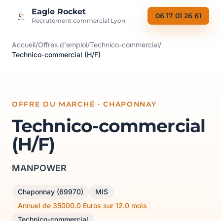
Aller au contenu
Eagle Rocket
06 17 01 26 61
Recrutement commercial Lyon
Accueil
/
Offres d'emploi
/
Technico-commercial
/
Technico-commercial (H/F)
OFFRE DU MARCHÉ · CHAPONNAY
Technico-commercial
(H/F)
MANPOWER
Chaponnay (69970)
MIS
Annuel de 35000.0 Euros sur 12.0 mois
Technico-commercial