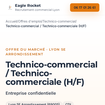
Aller au contenu
Eagle Rocket
06 17 01 26 61
Recrutement commercial Lyon
Accueil
/
Offres d'emploi
/
Technico-commercial
/
Technico-commercial / Technico-commerciale (H/F)
OFFRE DU MARCHÉ · LYON 5E
ARRONDISSEMENT
Technico-commercial
/ Technico-
commerciale (H/F)
Entreprise confidentielle
Lyon 5E Arrondissement (69005)
CDI