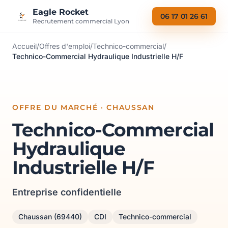
Aller au contenu
Eagle Rocket
06 17 01 26 61
Recrutement commercial Lyon
Accueil
/
Offres d'emploi
/
Technico-commercial
/
Technico-Commercial Hydraulique Industrielle H/F
OFFRE DU MARCHÉ · CHAUSSAN
Technico-Commercial
Hydraulique
Industrielle H/F
Entreprise confidentielle
Chaussan (69440)
CDI
Technico-commercial