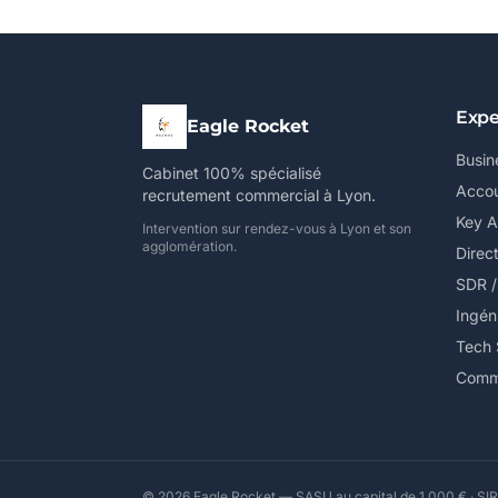
Expe
Eagle Rocket
Busin
Cabinet 100% spécialisé
Accou
recrutement commercial à Lyon.
Key 
Intervention sur rendez-vous à Lyon et son
agglomération.
Direc
SDR 
Ingén
Tech 
Comme
© 2026 Eagle Rocket — SASU au capital de 1 000 € · SIR