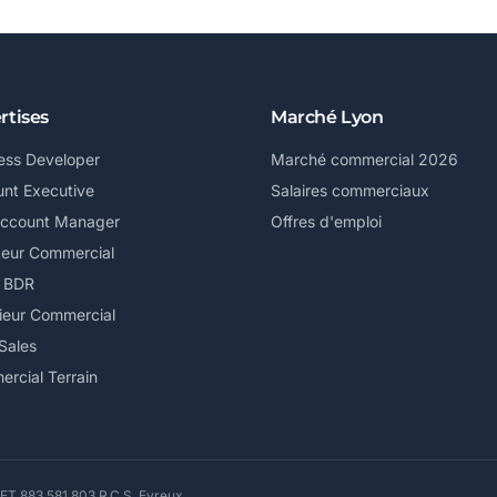
rtises
Marché Lyon
ess Developer
Marché commercial 2026
nt Executive
Salaires commerciaux
Account Manager
Offres d'emploi
teur Commercial
/ BDR
ieur Commercial
Sales
rcial Terrain
ET 883 581 803 R.C.S. Evreux