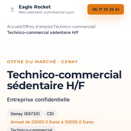
Aller au contenu
Eagle Rocket
06 17 01 26 61
Recrutement commercial Lyon
Accueil
/
Offres d'emploi
/
Technico-commercial
/
Technico-commercial sédentaire H/F
OFFRE DU MARCHÉ · GENAY
Technico-commercial
sédentaire H/F
Entreprise confidentielle
Genay (69730)
CDI
Annuel de 25000.0 Euros à 30000.0 Euros
Technico-commercial