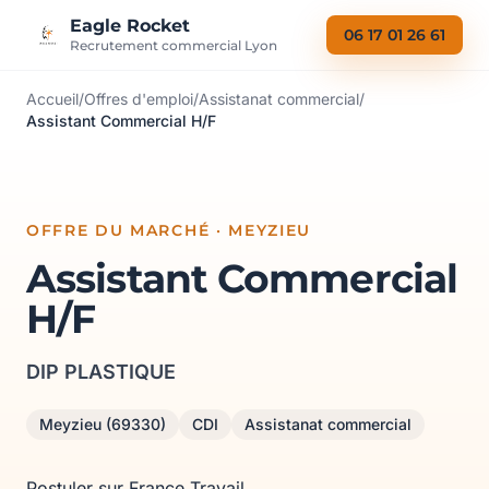
Aller au contenu
Eagle Rocket
06 17 01 26 61
Recrutement commercial Lyon
Accueil
/
Offres d'emploi
/
Assistanat commercial
/
Assistant Commercial H/F
OFFRE DU MARCHÉ · MEYZIEU
Assistant Commercial
H/F
DIP PLASTIQUE
Meyzieu (69330)
CDI
Assistanat commercial
Postuler sur France Travail →