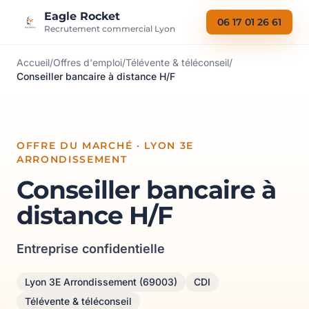
Aller au contenu
Eagle Rocket
06 17 01 26 61
Recrutement commercial Lyon
Accueil
/
Offres d'emploi
/
Télévente & téléconseil
/
Conseiller bancaire à distance H/F
OFFRE DU MARCHÉ · LYON 3E
ARRONDISSEMENT
Conseiller bancaire à
distance H/F
Entreprise confidentielle
Lyon 3E Arrondissement (69003)
CDI
Télévente & téléconseil