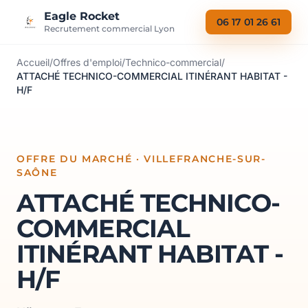
Aller au contenu
Eagle Rocket
06 17 01 26 61
Recrutement commercial Lyon
Accueil
/
Offres d'emploi
/
Technico-commercial
/
ATTACHÉ TECHNICO-COMMERCIAL ITINÉRANT HABITAT -
H/F
OFFRE DU MARCHÉ · VILLEFRANCHE-SUR-
SAÔNE
ATTACHÉ TECHNICO-
COMMERCIAL
ITINÉRANT HABITAT -
H/F