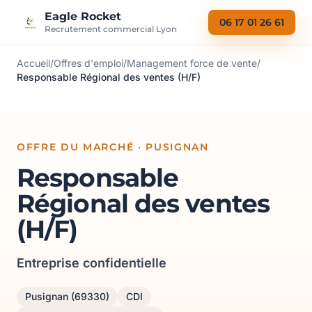
Aller au contenu
Eagle Rocket
06 17 01 26 61
Recrutement commercial Lyon
Accueil
/
Offres d'emploi
/
Management force de vente
/
Responsable Régional des ventes (H/F)
OFFRE DU MARCHÉ · PUSIGNAN
Responsable
Régional des ventes
(H/F)
Entreprise confidentielle
Pusignan (69330)
CDI