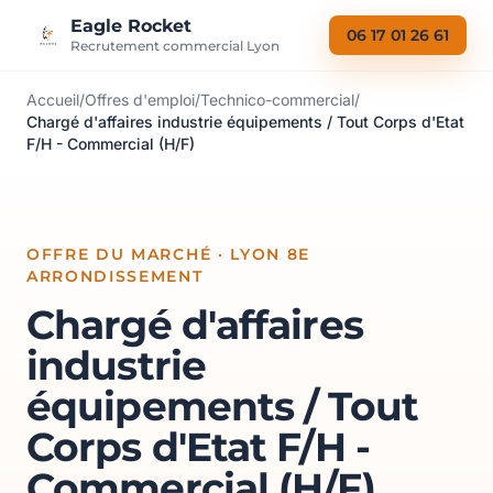
Aller au contenu
Eagle Rocket
06 17 01 26 61
Recrutement commercial Lyon
Accueil
/
Offres d'emploi
/
Technico-commercial
/
Chargé d'affaires industrie équipements / Tout Corps d'Etat
F/H - Commercial (H/F)
OFFRE DU MARCHÉ · LYON 8E
ARRONDISSEMENT
Chargé d'affaires
industrie
équipements / Tout
Corps d'Etat F/H -
Commercial (H/F)