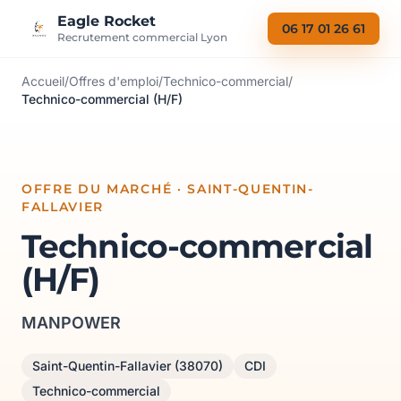
Aller au contenu
Eagle Rocket
06 17 01 26 61
Recrutement commercial Lyon
Accueil
/
Offres d'emploi
/
Technico-commercial
/
Technico-commercial (H/F)
OFFRE DU MARCHÉ · SAINT-QUENTIN-
FALLAVIER
Technico-commercial
(H/F)
MANPOWER
Saint-Quentin-Fallavier (38070)
CDI
Technico-commercial