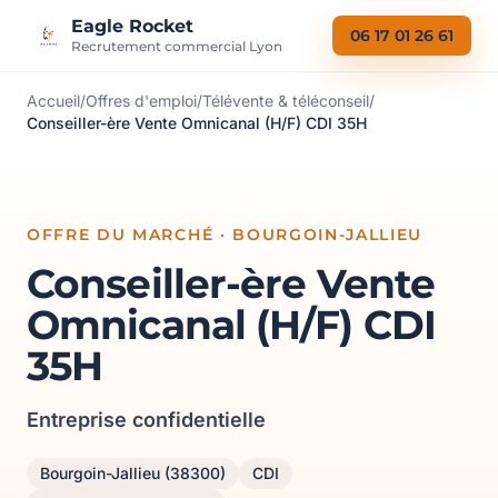
Aller au contenu
Eagle Rocket
06 17 01 26 61
Recrutement commercial Lyon
Accueil
/
Offres d'emploi
/
Télévente & téléconseil
/
Conseiller-ère Vente Omnicanal (H/F) CDI 35H
OFFRE DU MARCHÉ · BOURGOIN-JALLIEU
Conseiller-ère Vente
Omnicanal (H/F) CDI
35H
Entreprise confidentielle
Bourgoin-Jallieu (38300)
CDI