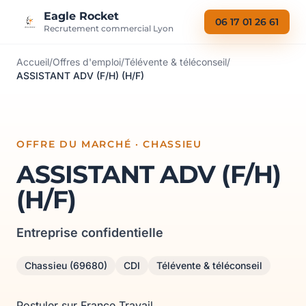
Aller au contenu
Eagle Rocket
06 17 01 26 61
Recrutement commercial Lyon
Accueil
/
Offres d'emploi
/
Télévente & téléconseil
/
ASSISTANT ADV (F/H) (H/F)
OFFRE DU MARCHÉ · CHASSIEU
ASSISTANT ADV (F/H)
(H/F)
Entreprise confidentielle
Chassieu (69680)
CDI
Télévente & téléconseil
Postuler sur France Travail →