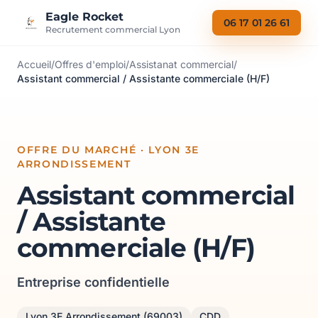
Aller au contenu
Eagle Rocket
06 17 01 26 61
Recrutement commercial Lyon
Accueil
/
Offres d'emploi
/
Assistanat commercial
/
Assistant commercial / Assistante commerciale (H/F)
OFFRE DU MARCHÉ · LYON 3E
ARRONDISSEMENT
Assistant commercial
/ Assistante
commerciale (H/F)
Entreprise confidentielle
Lyon 3E Arrondissement (69003)
CDD