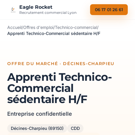
Aller au contenu
Eagle Rocket
06 17 01 26 61
Recrutement commercial Lyon
Accueil
/
Offres d'emploi
/
Technico-commercial
/
Apprenti Technico-Commercial sédentaire H/F
OFFRE DU MARCHÉ · DÉCINES-CHARPIEU
Apprenti Technico-
Commercial
sédentaire H/F
Entreprise confidentielle
Décines-Charpieu (69150)
CDD