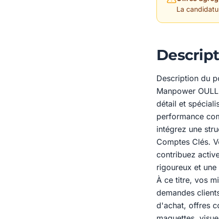
La candidature
Descript
Description du p
Manpower OULLINS
détail et spécial
performance comm
intégrez une str
Comptes Clés. Vér
contribuez activ
rigoureux et une 
À ce titre, vos m
demandes clients 
d'achat, offres 
maquettes, visue