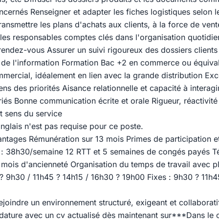
ncernés Renseigner et adapter les fiches logistiques selon l
transmettre les plans d'achats aux clients, à la force de ven
 les responsables comptes clés dans l'organisation quotidie
rendez-vous Assurer un suivi rigoureux des dossiers clients 
de de l'information Formation Bac +2 en commerce ou équiva
mercial, idéalement en lien avec la grande distribution Exc
ens des priorités Aisance relationnelle et capacité à interag
riés Bonne communication écrite et orale Rigueur, réactivité 
t sens du service
anglais n'est pas requise pour ce poste.
antages Rémunération sur 13 mois Primes de participation e
 : 38h30/semaine 12 RTT et 5 semaines de congés payés Tél
 mois d'ancienneté Organisation du temps de travail avec p
 ? 9h30 / 11h45 ? 14h15 / 16h30 ? 19h00 Fixes : 9h30 ? 11h4
ejoindre un environnement structuré, exigeant et collaborat
dature avec un cv actualisé dès maintenant sur***Dans le 