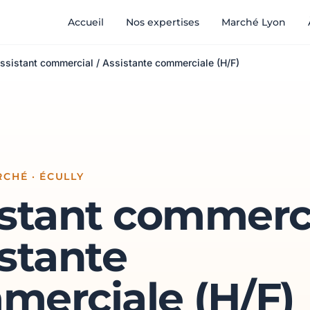
Accueil
Nos expertises
Marché Lyon
ssistant commercial / Assistante commerciale (H/F)
CHÉ · ÉCULLY
stant commerci
stante
merciale (H/F)