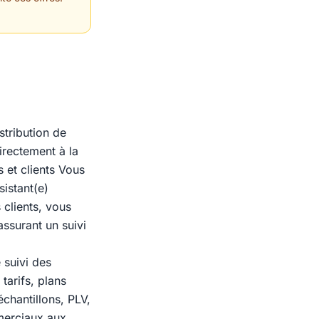
tribution de
irectement à la
 et clients Vous
istant(e)
 clients, vous
ssurant un suivi
 suivi des
tarifs, plans
chantillons, PLV,
mmerciaux aux