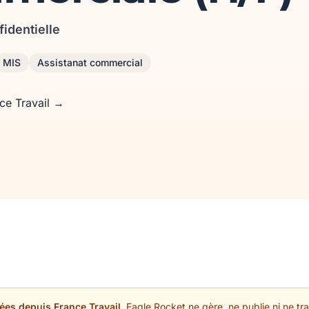
fidentielle
MIS
Assistanat commercial
nce Travail →
ées depuis France Travail.
Eagle Rocket ne gère, ne publie ni ne trai