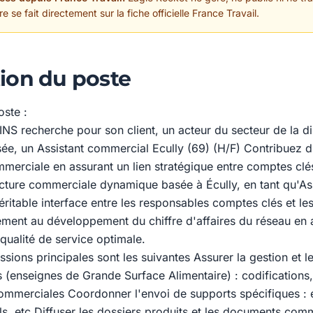
 se fait directement sur la fiche officielle France Travail.
ion du poste
oste :
 recherche pour son client, un acteur du secteur de la dis
isée, un Assistant commercial Ecully (69) (H/F) Contribuez d
erciale en assurant un lien stratégique entre comptes clés
ucture commerciale dynamique basée à Écully, en tant qu'Ass
itable interface entre les responsables comptes clés et les
ement au développement du chiffre d'affaires du réseau en a
qualité de service optimale.
issions principales sont les suivantes Assurer la gestion et le
(enseignes de Grande Surface Alimentaire) : codifications, 
commerciales Coordonner l'envoi de supports spécifiques : é
ls, etc Diffuser les dossiers produits et les documents co