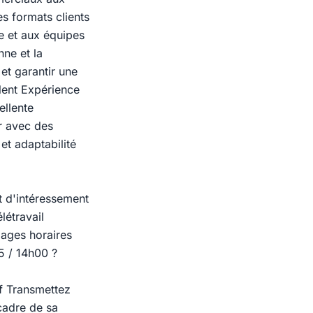
es formats clients
te et aux équipes
nne et la
et garantir une
lent Expérience
ellente
ir avec des
et adaptabilité
t d'intéressement
étravail
lages horaires
5 / 14h00 ?
if Transmettez
cadre de sa