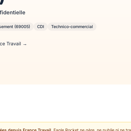
fidentielle
ssement (69005)
CDI
Technico-commercial
nce Travail →
ées depuis France Travail.
Eagle Rocket ne gère, ne publie ni ne trai