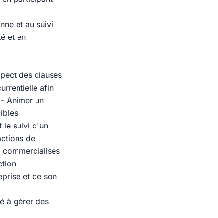
nne et au suivi
té et en
espect des clauses
urrentielle afin
é - Animer un
cibles
 le suivi d'un
actions de
ts commercialisés
ction
eprise et de son
té à gérer des