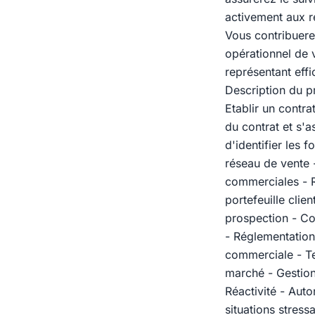
activement aux 
Vous contribuere
opérationnel de v
représentant effi
Description du pr
Etablir un contra
du contrat et s'a
d'identifier les 
réseau de vente - 
commerciales - Ré
portefeuille clie
prospection - Co
- Réglementation
commerciale - Te
marché - Gestion
Réactivité - Auto
situations stress