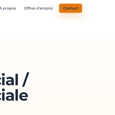
À propos
Offres d'emploi
Contact
al /
iale