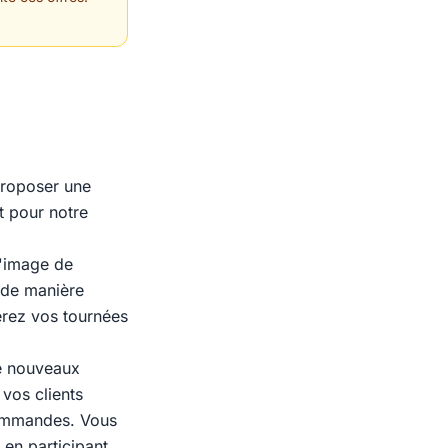
proposer une
t pour notre
l'image de
 de manière
erez vos tournées
de nouveaux
 vos clients
 commandes. Vous
t en participant