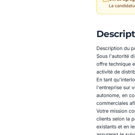
La candidature
Descript
Description du p
Sous l'autorité 
offre technique 
activité de distr
En tant qu'interl
l'entreprise sur
autonome, en coh
commerciales afin
Votre mission co
clients selon la p
existants et en 
assurerez le suiv