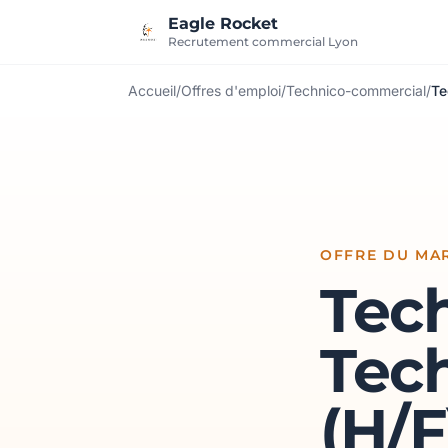
Aller au contenu
Eagle Rocket
Recrutement commercial Lyon
Accueil
/
Offres d'emploi
/
Technico-commercial
/
Te
OFFRE DU MAR
Tec
Tec
(H/F