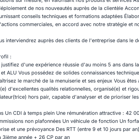
tions sur mesure, en valorisant nos produits et services As
déploiement de nos nouveautés auprès de la clientèle Acco
ournissant conseils techniques et formations adaptées Élabor
'actions commerciales, en accord avec notre stratégie et no
.
us interviendrez auprès des clients de l'entreprise dans le 
ofil :
s justifiez d'une expérience réussie d'au moins 5 ans dans l
 et ALU Vous possédez de solides connaissances technique
trisez le marché de la menuiserie et ses enjeux Vous êtes
(e) d'excellentes qualités relationnelles, organisé(e) et rig
ateur(trice) hors pair, capable d'analyser et de prioriser le
s Un CDI à temps plein Une rémunération attractive : 42 0
mmissions non plafonnées Un véhicule de fonction Un forfa
prise et une prévoyance Des RTT (entre 9 et 10 jours par an)
la 3ième année + 26 CP par an