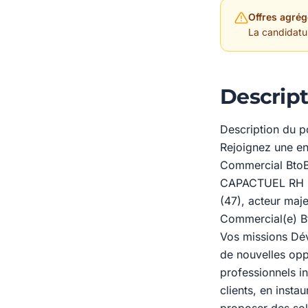
Offres agrég
La candidature
Descript
Description du p
Rejoignez une en
Commercial BtoB
CAPACTUEL RH Bo
(47), acteur maj
Commercial(e) B
Vos missions Déve
de nouvelles oppo
professionnels in
clients, en insta