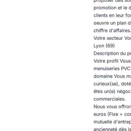
proposer des solu
promotion et le 
clients en leur f
oeuvre un plan d
chiffre d'affaires
Votre secteur Vo
Lyon (69)
Description du pr
Votre profil Vou
menuiseries PVC
domaine Vous maî
curieux(se), doté
êtes un(e) négoci
commerciales.
Nous vous offron
euros (Fixe + co
mutuelle d'entre
ancienneté dès 