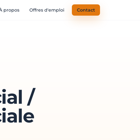
À propos
Offres d'emploi
Contact
al /
iale