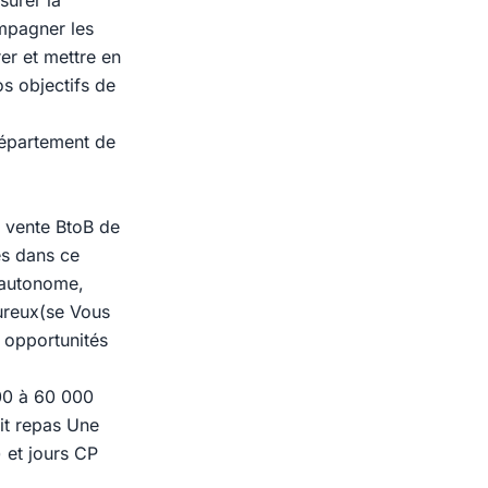
surer la
mpagner les
er et mettre en
s objectifs de
département de
a vente BtoB de
s dans ce
 autonome,
oureux(se Vous
s opportunités
00 à 60 000
it repas Une
 et jours CP