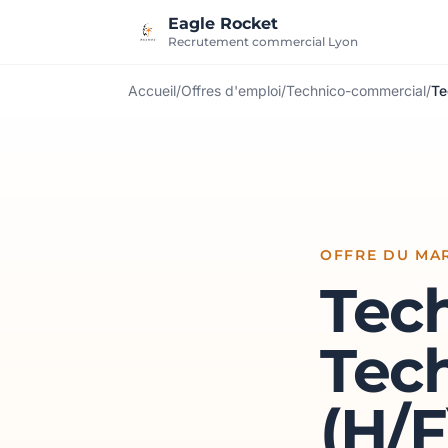
Aller au contenu
Eagle Rocket
Recrutement commercial Lyon
Accueil
/
Offres d'emploi
/
Technico-commercial
/
Te
OFFRE DU MAR
Tec
Tec
(H/F