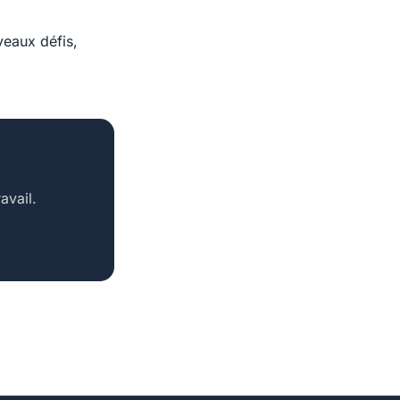
veaux défis,
avail.