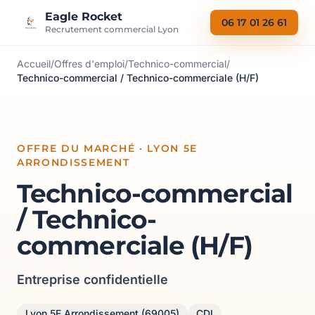
Aller au contenu
Eagle Rocket
06 17 01 26 61
Recrutement commercial Lyon
Accueil
/
Offres d'emploi
/
Technico-commercial
/
Technico-commercial / Technico-commerciale (H/F)
OFFRE DU MARCHÉ · LYON 5E
ARRONDISSEMENT
Technico-commercial
/ Technico-
commerciale (H/F)
Entreprise confidentielle
Lyon 5E Arrondissement (69005)
CDI