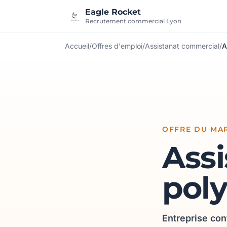
Aller au contenu
Eagle Rocket
Recrutement commercial Lyon
Accueil
/
Offres d'emploi
/
Assistanat commercial
/
A
OFFRE DU MAR
Ass
poly
Entreprise con