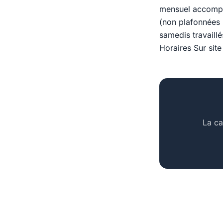
mensuel accompag
(non plafonnées 
samedis travaill
Horaires Sur sit
La ca