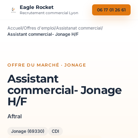
Aller au contenu
Eagle Rocket
06 17 01 26 61
Recrutement commercial Lyon
Accueil
/
Offres d'emploi
/
Assistanat commercial
/
Assistant commercial- Jonage H/F
OFFRE DU MARCHÉ · JONAGE
Assistant
commercial- Jonage
H/F
Aftral
Jonage (69330)
CDI