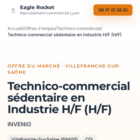
Aller au contenu
Eagle Rocket
06 17 01 26 61
Recrutement commercial Lyon
Accueil
/
Offres d'emploi
/
Technico-commercial
/
Technico-commercial sédentaire en Industrie H/F (H/F)
OFFRE DU MARCHÉ · VILLEFRANCHE-SUR-
SAÔNE
Technico-commercial
sédentaire en
Industrie H/F (H/F)
INVENIO
Villefranche-Sur-Saône (69400)
CDI