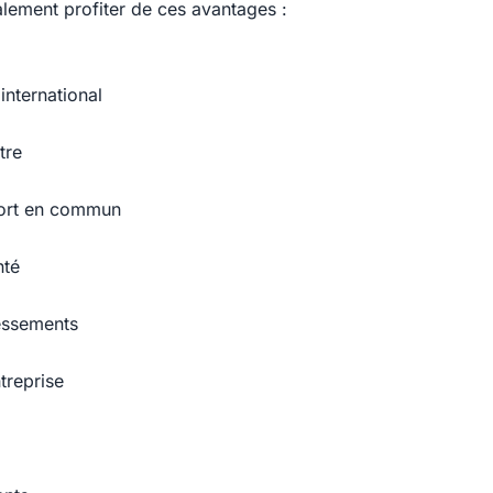
ement profiter de ces avantages :
international
tre
port en commun
nté
ressements
treprise