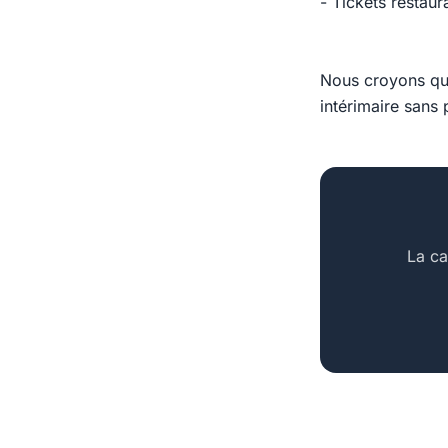
- Tickets restaur
Nous croyons que
intérimaire sans p
La ca