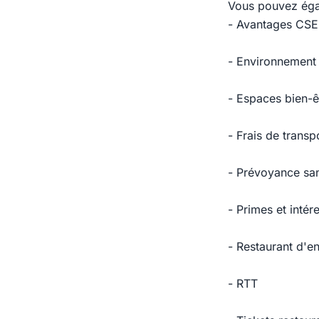
Vous pouvez égal
- Avantages CSE
- Environnement 
- Espaces bien-ê
- Frais de trans
- Prévoyance sa
- Primes et inté
- Restaurant d'en
- RTT