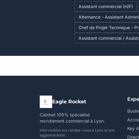
Assistant commercial (H/F)
Alternance - Assistant Admini
Chef de Projet Technique - Pro
Assistant commercial / Assis
Expe
Eagle Rocket
Busin
Cabinet 100% spécialisé
Accou
recrutement commercial à Lyon.
Key 
Intervention sur rendez-vous à Lyon et son
agglomération.
Direc