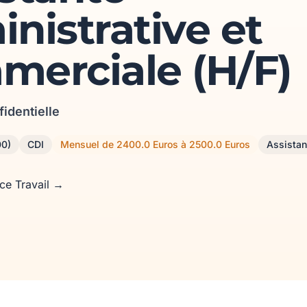
nistrative et
merciale (H/F)
fidentielle
00)
CDI
Mensuel de 2400.0 Euros à 2500.0 Euros
Assistan
nce Travail →