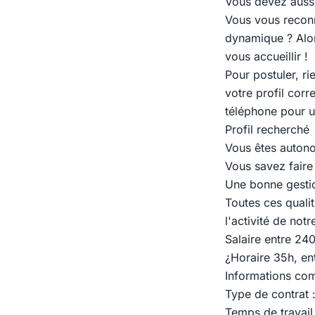
Vous devez aussi 
Vous vous reconn
dynamique ? Alors
vous accueillir !
Pour postuler, ri
votre profil corr
téléphone pour u
Profil recherché
Vous êtes autono
Vous savez faire
Une bonne gestio
Toutes ces quali
l'activité de not
Salaire entre 2
¿Horaire 35h, ent
Informations co
Type de contrat 
Temps de travail