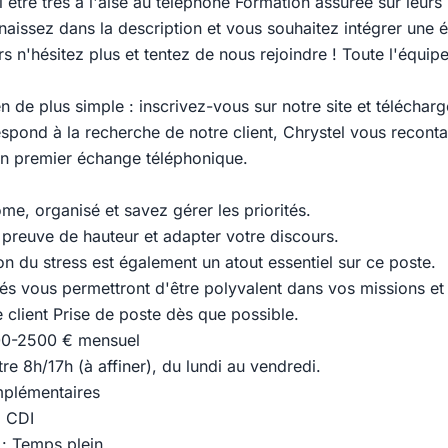
être très à l'aise au téléphone Formation assurée sur leurs l
aissez dans la description et vous souhaitez intégrer une 
 n'hésitez plus et tentez de nous rejoindre ! Toute l'équipe
en de plus simple : inscrivez-vous sur notre site et téléchar
espond à la recherche de notre client, Chrystel vous recont
n premier échange téléphonique.
me, organisé et savez gérer les priorités.
 preuve de hauteur et adapter votre discours.
n du stress est également un atout essentiel sur ce poste.
tés vous permettront d'être polyvalent dans vos missions et
re client Prise de poste dès que possible.
400-2500 € mensuel
re 8h/17h (à affiner), du lundi au vendredi.
mplémentaires
: CDI
 : Temps plein