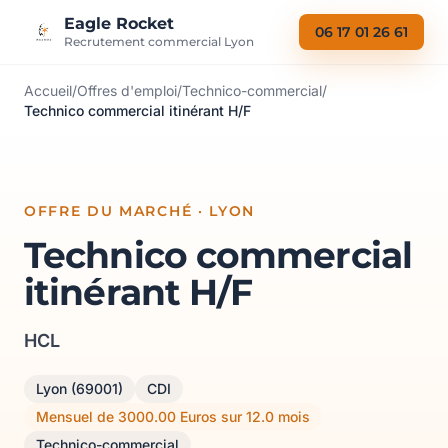
Aller au contenu
Eagle Rocket
06 17 01 26 61
Recrutement commercial Lyon
Accueil
/
Offres d'emploi
/
Technico-commercial
/
Technico commercial itinérant H/F
OFFRE DU MARCHÉ · LYON
Technico commercial
itinérant H/F
HCL
Lyon (69001)
CDI
Mensuel de 3000.00 Euros sur 12.0 mois
Technico-commercial