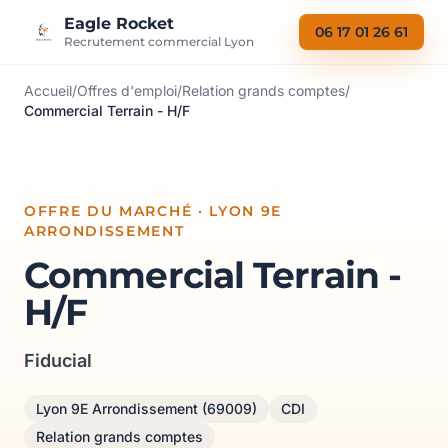
Aller au contenu
Eagle Rocket
06 17 01 26 61
Recrutement commercial Lyon
Accueil
/
Offres d'emploi
/
Relation grands comptes
/
Commercial Terrain - H/F
OFFRE DU MARCHÉ · LYON 9E
ARRONDISSEMENT
Commercial Terrain -
H/F
Fiducial
Lyon 9E Arrondissement (69009)
CDI
Relation grands comptes