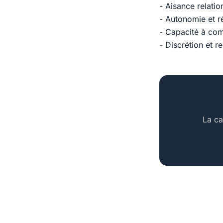
- Aisance relatio
- Autonomie et ré
- Capacité à com
- Discrétion et r
La ca