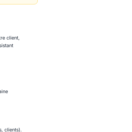
e client,
sistant
aine
 clients).