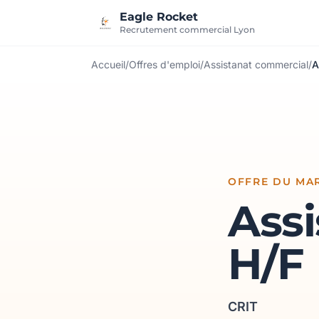
Aller au contenu
Eagle Rocket
Recrutement commercial Lyon
Accueil
/
Offres d'emploi
/
Assistanat commercial
/
A
OFFRE DU MAR
Ass
H/F
CRIT