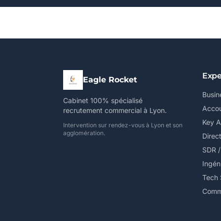
Expe
Eagle Rocket
Busin
Cabinet 100% spécialisé
Accou
recrutement commercial à Lyon.
Key 
Intervention sur rendez-vous à Lyon et son
agglomération.
Direc
SDR 
Ingén
Tech 
Comme