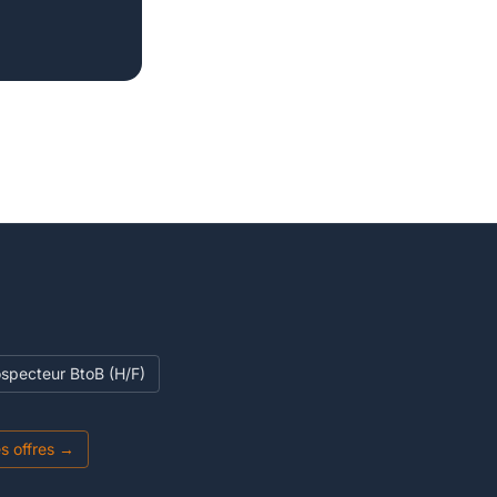
ospecteur BtoB (H/F)
es offres →