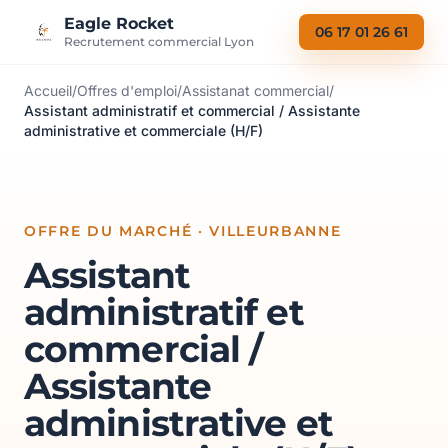
Aller au contenu
Eagle Rocket
06 17 01 26 61
Recrutement commercial Lyon
Accueil
/
Offres d'emploi
/
Assistanat commercial
/
Assistant administratif et commercial / Assistante
administrative et commerciale (H/F)
OFFRE DU MARCHÉ · VILLEURBANNE
Assistant
administratif et
commercial /
Assistante
administrative et