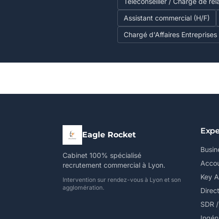
Téléconseiller / Chargé de rel
Assistant commercial (H/F)
Chargé d'Affaires Entreprises
Expe
Eagle Rocket
Busin
Cabinet 100% spécialisé
Accou
recrutement commercial à Lyon.
Key 
Intervention sur rendez-vous à Lyon et son
agglomération.
Direc
SDR 
Ingén