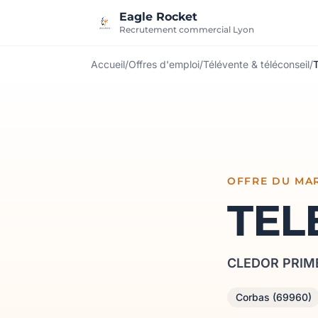
Aller au contenu
Eagle Rocket
Recrutement commercial Lyon
Accueil
/
Offres d'emploi
/
Télévente & téléconseil
/
OFFRE DU MA
TEL
CLEDOR PRIM
Corbas (69960)