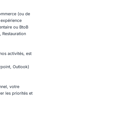
Commerce (ou de
e expérience
entaire ou BtoB
 Restauration
s activités, est
point, Outlook)
nnel, votre
r les priorités et