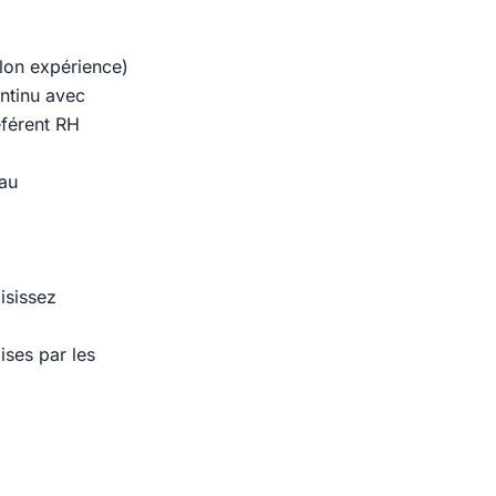
elon expérience)
ntinu avec
éférent RH
 au
isissez
ises par les